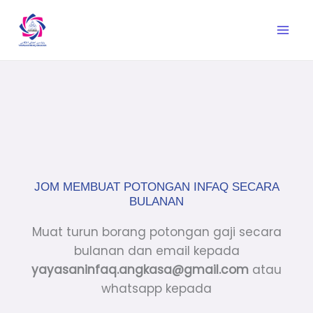
Skip
to
content
JOM MEMBUAT POTONGAN INFAQ SECARA
BULANAN
Muat turun borang potongan gaji secara
bulanan dan email kepada
yayasaninfaq.angkasa@gmail.com
atau
whatsapp kepada