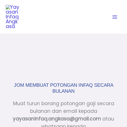
Skip
to
content
JOM MEMBUAT POTONGAN INFAQ SECARA
BULANAN
Muat turun borang potongan gaji secara
bulanan dan email kepada
yayasaninfaq.angkasa@gmail.com
atau
whatsapp kepada