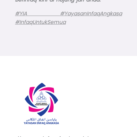
#YIA
#YayasanInfaqAngkasa
#InfaqUntukSemua