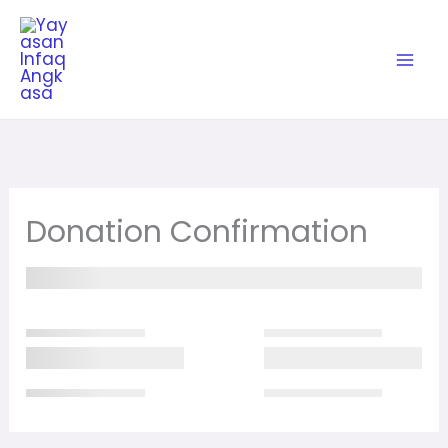
Skip
to
content
Donation Confirmation