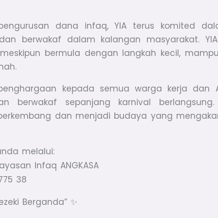
i pengurusan dana infaq, YIA terus komited d
 dan berwakaf dalam kalangan masyarakat. YI
 meskipun bermula dengan langkah kecil, mam
mah.
penghargaan kepada semua warga kerja dan Ah
dan berwakaf sepanjang karnival berlangsun
us berkembang dan menjadi budaya yang mengaka
q anda melalui:
 – Yayasan Infaq ANGKASA
8775 38
Rezeki Berganda”
✨