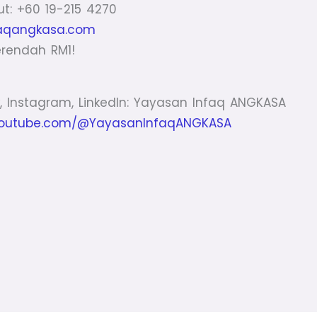
t: +60 19-215 4270
aqangkasa.com
rendah RM1!
, Instagram, LinkedIn: Yayasan Infaq ANGKASA
outube.com/@YayasanInfaqANGKASA