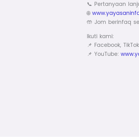
Pertanyaan lanju
📞
www.yayasaninf
🌐
Jom berinfaq se
🤲
Ikuti kami:
Facebook, TikTok
📌
YouTube:
www.y
📌