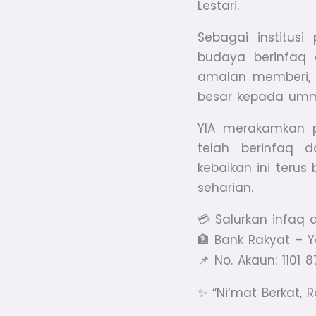
Lestari.
Sebagai institus
budaya berinfaq
amalan memberi,
besar kepada um
YIA merakamkan 
telah berinfaq 
kebaikan ini ter
seharian.
Salurkan infa
💳
Bank Rakyat
🏦
No. Akaun: 1101 
📌
“Ni‘mat Berkat, 
✨