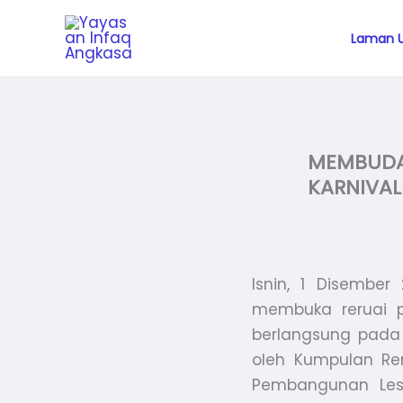
Skip
to
Laman 
content
MEMBUDA
KARNIVAL
Isnin, 1 Disembe
membuka reruai p
berlangsung pada 
oleh Kumpulan Re
Pembangunan Les