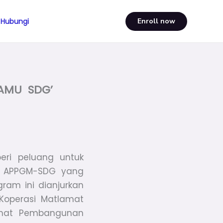
Hubungi
Enroll now
AMU SDG’
eri peluang untuk
ti APPGM-SDG yang
gram ini dianjurkan
Koperasi Matlamat
amat Pembangunan