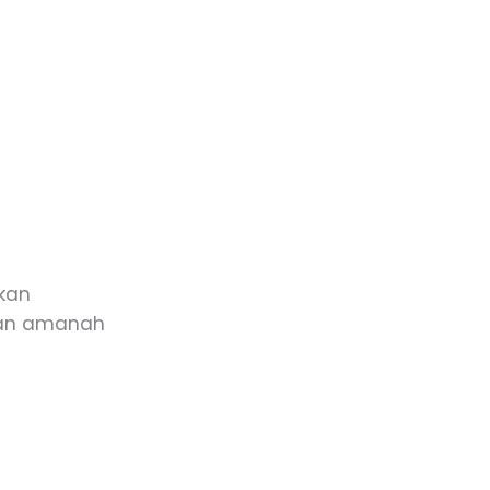
kan
kan amanah