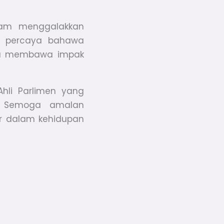
alam menggalakkan
A percaya bahawa
pu membawa impak
li Parlimen yang
g. Semoga amalan
r dalam kehidupan